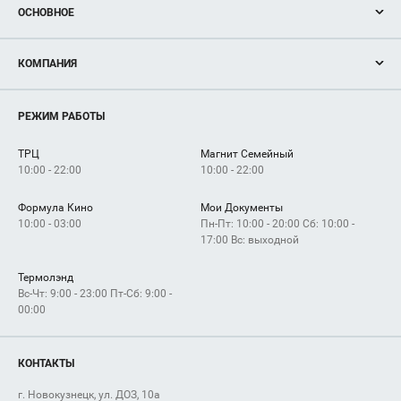
ОСНОВНОЕ
Акции
КОМПАНИЯ
Новости
Магазины
О нас
Услуги
РЕЖИМ РАБОТЫ
Рекламодателям
Сервисы
Арендаторам
ТРЦ
Магнит Семейный
Как добраться
10:00 - 22:00
10:00 - 22:00
Формула Кино
Мои Документы
10:00 - 03:00
Пн-Пт: 10:00 - 20:00 Сб: 10:00 -
17:00 Вс: выходной
Термолэнд
Вс-Чт: 9:00 - 23:00 Пт-Сб: 9:00 -
00:00
КОНТАКТЫ
г. Новокузнецк, ул. ДОЗ, 10а