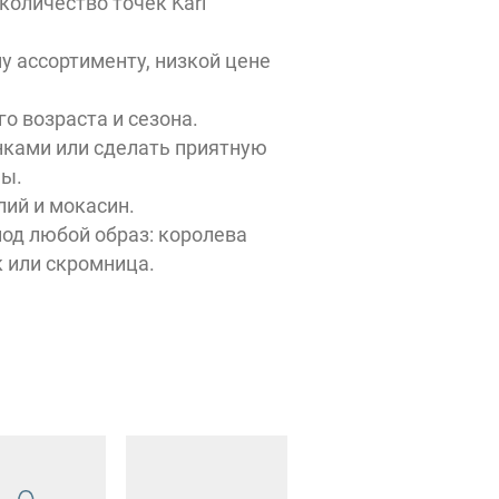
количество точек Kari
у ассортименту, низкой цене
о возраста и сезона.
нками или сделать приятную
ны.
ий и мокасин.
од любой образ: королева
к или скромница.