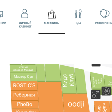
АСТРА
Экскаваторная
ПАРК
НСИИ
ЛИЧНЫЙ
МАГАЗИНЫ
ЕДА
РАЗВЛЕЧЕН
КАБИНЕТ
Галамарт
Баблтишная
КИНО
ПОДАРОЧНАЯ
КосмоГонки
КАРТА
Суши-Буфет
Тир
МИКАДО
Калибри
Огонь и
Хворост_Микадо
Клуб
Кидс
Мастер Суп
Соседский
сбора
Точка
клуб:
Гал
ROSTIC'S
обув
Реберная
oodji
PhoBo
Обуви
Мир