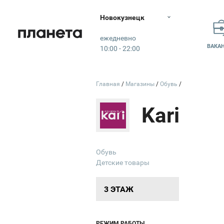
Детский Мир
Новокузнецк
Планета
ежедневно
ВАКА
10:00 - 22:00
Sandy
Главная
Магазины
Обувь
33
пингвина
Kari
7D
Аватар
ХочуВафли
BeeFood
Обувь
Детские товары
Горящих
Туров
Банк
3 ЭТАЖ
ЗЕРКАЛЬНЫЙ
ЛАБИРИНТ
ПАСТА
ПИЦЦА
КОФЕ
MEPS
РЕЖИМ РАБОТЫ