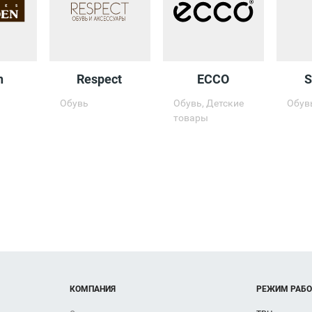
n
Respect
ECCO
S
Обувь
Обувь, Детские
Обув
товары
КОМПАНИЯ
РЕЖИМ РАБ