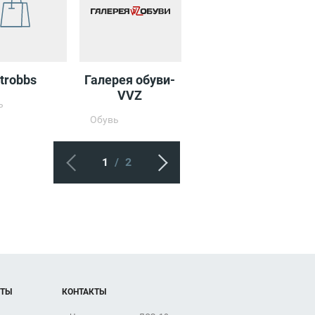
trobbs
Галерея обуви-
Мир Обуви
VVZ
ь
Обувь, Сумки и
аксессуары
Обувь
1
/
2
ОТЫ
КОНТАКТЫ