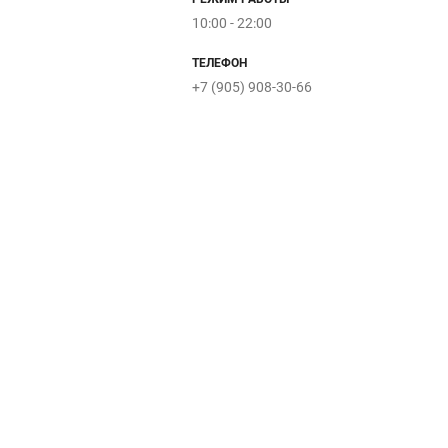
Coffee
На
10:00 - 22:00
Like
фарше
Yamaguchi
Мотимания
ТЕЛЕФОН
+7 (905) 908-30-66
Сибирские
Burger
Гриль
блины
Kin
№ 1
стер PRO
FUN