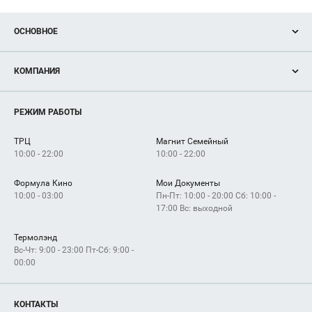
ОСНОВНОЕ
Акции
КОМПАНИЯ
Новости
Магазины
О нас
Услуги
РЕЖИМ РАБОТЫ
Рекламодателям
Сервисы
Арендаторам
ТРЦ
Магнит Семейный
Как добраться
10:00 - 22:00
10:00 - 22:00
Формула Кино
Мои Документы
10:00 - 03:00
Пн-Пт: 10:00 - 20:00 Сб: 10:00 -
17:00 Вс: выходной
Термолэнд
Вс-Чт: 9:00 - 23:00 Пт-Сб: 9:00 -
00:00
КОНТАКТЫ