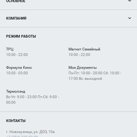
ОСНОВНОЕ
Акции
КОМПАНИЯ
Новости
Магазины
О нас
Услуги
РЕЖИМ РАБОТЫ
Рекламодателям
Сервисы
Арендаторам
ТРЦ
Магнит Семейный
Как добраться
10:00 - 22:00
10:00 - 22:00
Формула Кино
Мои Документы
10:00 - 03:00
Пн-Пт: 10:00 - 20:00 Сб: 10:00 -
17:00 Вс: выходной
Термолэнд
Вс-Чт: 9:00 - 23:00 Пт-Сб: 9:00 -
00:00
КОНТАКТЫ
г. Новокузнецк, ул. ДОЗ, 10а