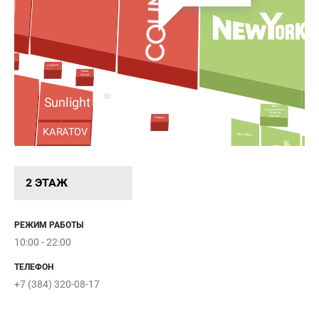
COSMOROOM
LAVENTI
Green
House
Sunlight
Мир
православного
подарка
Феникс
Сладко
KARATOV
NA
Мегафон
Exchange
Armani
Паровозик
Айкрафт
2 ЭТАЖ
ты
Kuchenland
Home
Sandy
РЕЖИМ РАБОТЫ
Bumpy
10:00 - 22:00
Rieker
ТЕЛЕФОН
Samsung
+7 (384) 320-08-17