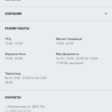
Акции
КОМПАНИЯ
Новости
Магазины
О нас
Услуги
РЕЖИМ РАБОТЫ
Рекламодателям
Сервисы
Арендаторам
ТРЦ
Магнит Семейный
Как добраться
10:00 - 22:00
10:00 - 22:00
Формула Кино
Мои Документы
10:00 - 03:00
Пн-Пт: 10:00 - 20:00 Сб: 10:00 -
17:00 Вс: выходной
Термолэнд
Вс-Чт: 9:00 - 23:00 Пт-Сб: 9:00 -
00:00
КОНТАКТЫ
г. Новокузнецк, ул. ДОЗ, 10а
+7 (384) 320-02-00