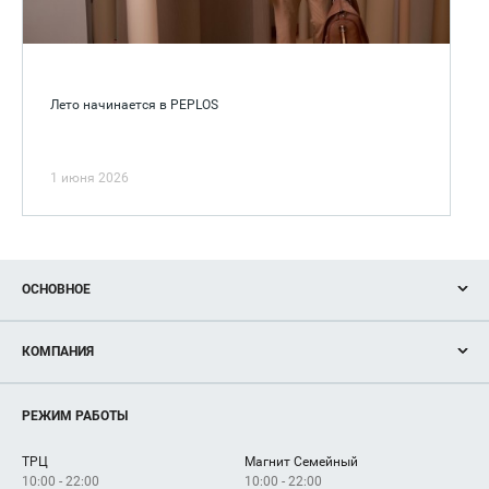
Лето начинается в PEPLOS
1 июня 2026
ОСНОВНОЕ
Акции
КОМПАНИЯ
Новости
Магазины
О нас
Услуги
РЕЖИМ РАБОТЫ
Рекламодателям
Сервисы
Арендаторам
ТРЦ
Магнит Семейный
Как добраться
10:00 - 22:00
10:00 - 22:00