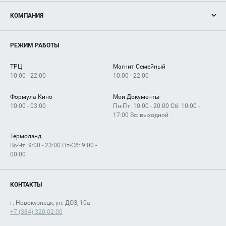
Акции
КОМПАНИЯ
Новости
Магазины
О нас
Услуги
РЕЖИМ РАБОТЫ
Рекламодателям
Сервисы
Арендаторам
ТРЦ
Магнит Семейный
Как добраться
10:00 - 22:00
10:00 - 22:00
Формула Кино
Мои Документы
10:00 - 03:00
Пн-Пт: 10:00 - 20:00 Сб: 10:00 -
17:00 Вс: выходной
Термолэнд
Вс-Чт: 9:00 - 23:00 Пт-Сб: 9:00 -
00:00
КОНТАКТЫ
г. Новокузнецк, ул. ДОЗ, 10а
+7 (384) 320-02-00