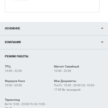
ОСНОВНОЕ
Акции
КОМПАНИЯ
Новости
Магазины
О нас
Услуги
РЕЖИМ РАБОТЫ
Рекламодателям
Сервисы
Арендаторам
ТРЦ
Магнит Семейный
Как добраться
10:00 - 22:00
10:00 - 22:00
Формула Кино
Мои Документы
10:00 - 03:00
Пн-Пт: 10:00 - 20:00 Сб: 10:00 -
17:00 Вс: выходной
Термолэнд
Вс-Чт: 9:00 - 23:00 Пт-Сб: 9:00 -