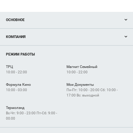
ОСНОВНОЕ
Акции
КОМПАНИЯ
Новости
Магазины
О нас
Услуги
РЕЖИМ РАБОТЫ
Рекламодателям
Сервисы
Арендаторам
ТРЦ
Магнит Семейный
Как добраться
10:00 - 22:00
10:00 - 22:00
Формула Кино
Мои Документы
10:00 - 03:00
Пн-Пт: 10:00 - 20:00 Сб: 10:00 -
17:00 Вс: выходной
Термолэнд
Вс-Чт: 9:00 - 23:00 Пт-Сб: 9:00 -
00:00