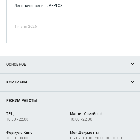
Лето начинается в PEPLOS
1 июня 2026
ОСНОВНОЕ
Акции
КОМПАНИЯ
Новости
Магазины
О нас
Услуги
РЕЖИМ РАБОТЫ
Рекламодателям
Сервисы
Арендаторам
ТРЦ
Магнит Семейный
Как добраться
10:00 - 22:00
10:00 - 22:00
Формула Кино
Мои Документы
10:00 - 03:00
Пн-Пт: 10:00 - 20:00 Сб: 10:00 -