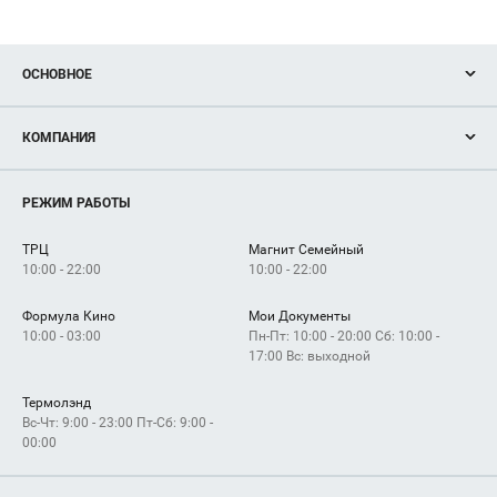
ОСНОВНОЕ
Акции
КОМПАНИЯ
Новости
Магазины
О нас
Услуги
РЕЖИМ РАБОТЫ
Рекламодателям
Сервисы
Арендаторам
ТРЦ
Магнит Семейный
Как добраться
10:00 - 22:00
10:00 - 22:00
Формула Кино
Мои Документы
10:00 - 03:00
Пн-Пт: 10:00 - 20:00 Сб: 10:00 -
17:00 Вс: выходной
Термолэнд
Вс-Чт: 9:00 - 23:00 Пт-Сб: 9:00 -
00:00