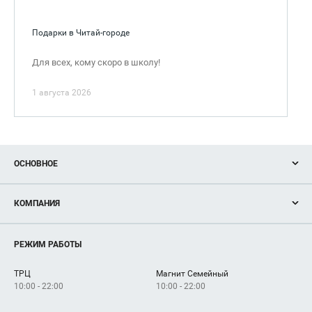
Подарки в Читай-городе
Для всех, кому скоро в школу!
1 августа 2026
ОСНОВНОЕ
Акции
КОМПАНИЯ
Новости
Магазины
О нас
Услуги
РЕЖИМ РАБОТЫ
Рекламодателям
Сервисы
Арендаторам
ТРЦ
Магнит Семейный
Как добраться
10:00 - 22:00
10:00 - 22:00