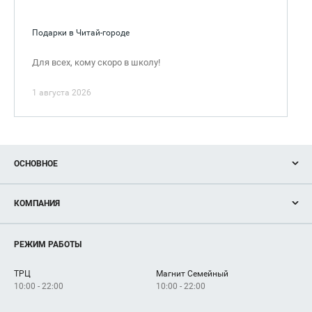
Подарки в Читай-городе
Для всех, кому скоро в школу!
1 августа 2026
ОСНОВНОЕ
Акции
КОМПАНИЯ
Новости
Магазины
О нас
Услуги
РЕЖИМ РАБОТЫ
Рекламодателям
Сервисы
Арендаторам
ТРЦ
Магнит Семейный
Как добраться
10:00 - 22:00
10:00 - 22:00