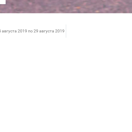
4 августа 2019 по 29 августа 2019
z-Vous! Скидки от -33% до -70% на летний и всесез
айте.
ендовой обуви для вас. Здесь буквально все пропи
ссуаров до архитектуры магазина, музыки и аромат
o, Marc Jacobs, Casadei, Michel Vivien и другие марк