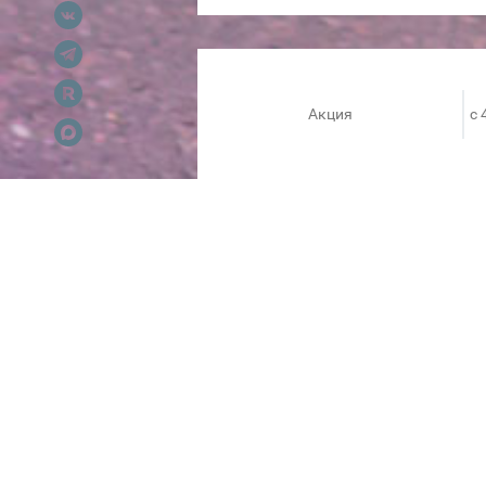
Акция
c 
Финальная распродажа в Rende
Подробнее на официальном с
В Rendez-Vous тысячи пар бр
вкусом — от оформления аксе
включает в себя обувь от Kenz