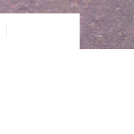
онный ассортимент.
тано изысканным парижским
а. Портфель брендов
и. Но даже после своих успехов