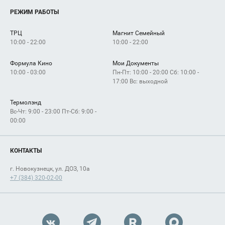
О нас
Услуги
РЕЖИМ РАБОТЫ
Рекламодателям
Сервисы
Арендаторам
ТРЦ
Магнит Семейный
Как добраться
10:00 - 22:00
10:00 - 22:00
Формула Кино
Мои Документы
10:00 - 03:00
Пн-Пт: 10:00 - 20:00 Сб: 10:00 -
17:00 Вс: выходной
Термолэнд
Вс-Чт: 9:00 - 23:00 Пт-Сб: 9:00 -
00:00
КОНТАКТЫ
г. Новокузнецк, ул. ДОЗ, 10а
+7 (384) 320-02-00