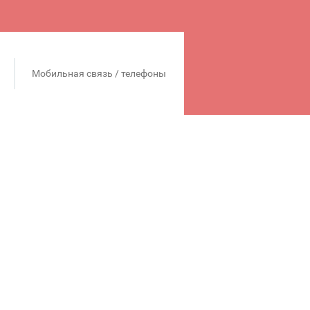
Мобильная связь / телефоны
ия проходит с 8 марта по 10
кидку 10 000 рублей.
 офисе Билайн. По trade-in