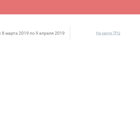
c 8 марта 2019 по 9 апреля 2019
На карте ТРЦ
rade-In с дополнительной выгодой 10 000 рублей! Акц
 по программе trade-in и получите дополнительную с
го смартфона и узнать его точную стоимость можно в
разных производителей.