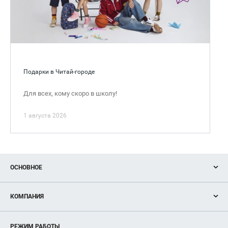
Подарки в Читай-городе
Для всех, кому скоро в школу!
1 августа 2026
ОСНОВНОЕ
Акции
КОМПАНИЯ
Новости
Магазины
О нас
Услуги
РЕЖИМ РАБОТЫ
Рекламодателям