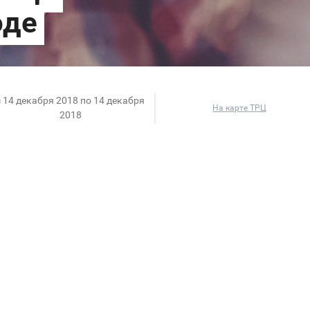
c 14 декабря 2018 по 14 декабря
На карте ТРЦ
2018
зти должно всем. А особенно тем, кто любит книги. П
этот день будет действовать скидка 30% на любые п
чтали! Книги любимых писателей, новогодние подарк
 настольные игры – в «Читай-городе» ждет много сю