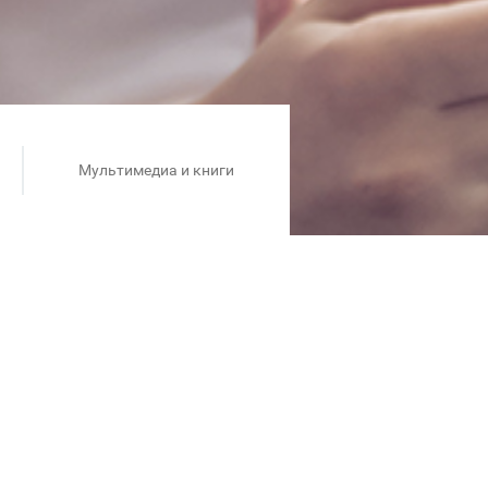
Мультимедиа и книги
оэтому 14 декабря в магазине
окупки!
и, блокноты для идей и
рпризов.