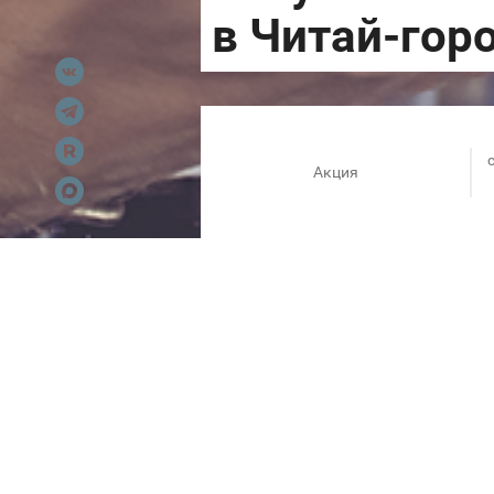
Акция
«Читай-город» уверен, что ве
пройдет Везучая пятница – в 
Можно выбрать все, о чем ме
рисунков, яркие канцтовары,