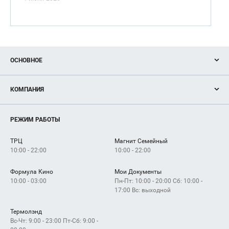
ОСНОВНОЕ
Акции
КОМПАНИЯ
Новости
Магазины
О нас
Услуги
РЕЖИМ РАБОТЫ
Рекламодателям
Сервисы
Арендаторам
ТРЦ
Магнит Семейный
Как добраться
10:00 - 22:00
10:00 - 22:00
Формула Кино
Мои Документы
10:00 - 03:00
Пн-Пт: 10:00 - 20:00 Сб: 10:00 -
17:00 Вс: выходной
Термолэнд
Вс-Чт: 9:00 - 23:00 Пт-Сб: 9:00 -