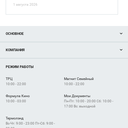
1 августа 2026
ОСНОВНОЕ
Акции
КОМПАНИЯ
Новости
Магазины
О нас
Услуги
РЕЖИМ РАБОТЫ
Рекламодателям
Сервисы
Арендаторам
ТРЦ
Магнит Семейный
Как добраться
10:00 - 22:00
10:00 - 22:00
Формула Кино
Мои Документы
10:00 - 03:00
Пн-Пт: 10:00 - 20:00 Сб: 10:00 -
17:00 Вс: выходной
Термолэнд
Вс-Чт: 9:00 - 23:00 Пт-Сб: 9:00 -