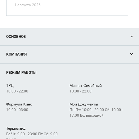
1 августа 2026
ОСНОВНОЕ
Акции
КОМПАНИЯ
Новости
Магазины
О нас
Услуги
РЕЖИМ РАБОТЫ
Рекламодателям
Сервисы
Арендаторам
ТРЦ
Магнит Семейный
Как добраться
10:00 - 22:00
10:00 - 22:00
Формула Кино
Мои Документы
10:00 - 03:00
Пн-Пт: 10:00 - 20:00 Сб: 10:00 -
17:00 Вс: выходной
Термолэнд
Вс-Чт: 9:00 - 23:00 Пт-Сб: 9:00 -