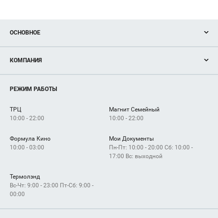
ОСНОВНОЕ
Акции
КОМПАНИЯ
Новости
Магазины
О нас
Услуги
РЕЖИМ РАБОТЫ
Рекламодателям
Сервисы
Арендаторам
ТРЦ
Магнит Семейный
Как добраться
10:00 - 22:00
10:00 - 22:00
Формула Кино
Мои Документы
10:00 - 03:00
Пн-Пт: 10:00 - 20:00 Сб: 10:00 -
17:00 Вс: выходной
Термолэнд
Вс-Чт: 9:00 - 23:00 Пт-Сб: 9:00 -
00:00