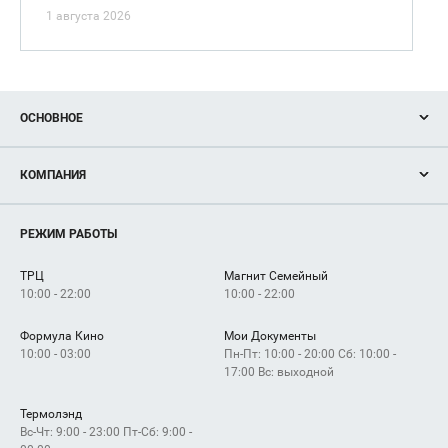
1 августа 2026
ОСНОВНОЕ
Акции
КОМПАНИЯ
Новости
Магазины
О нас
Услуги
РЕЖИМ РАБОТЫ
Рекламодателям
Сервисы
Арендаторам
ТРЦ
Магнит Семейный
Как добраться
10:00 - 22:00
10:00 - 22:00
Формула Кино
Мои Документы
10:00 - 03:00
Пн-Пт: 10:00 - 20:00 Сб: 10:00 -
17:00 Вс: выходной
Термолэнд
Вс-Чт: 9:00 - 23:00 Пт-Сб: 9:00 -