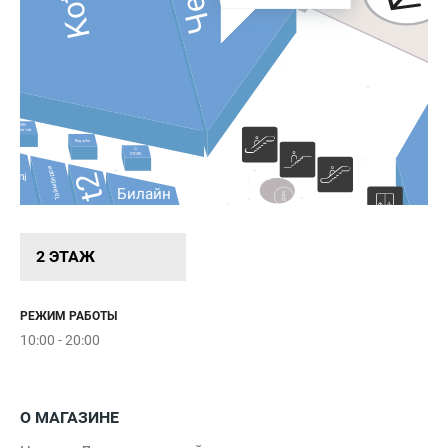
585
Золотой
Bogache
Q
STORE
Таймберри
t2
issimi
Билайн
Parfum
Atelier
2 ЭТАЖ
РЕЖИМ РАБОТЫ
10:00 - 20:00
О МАГАЗИНЕ