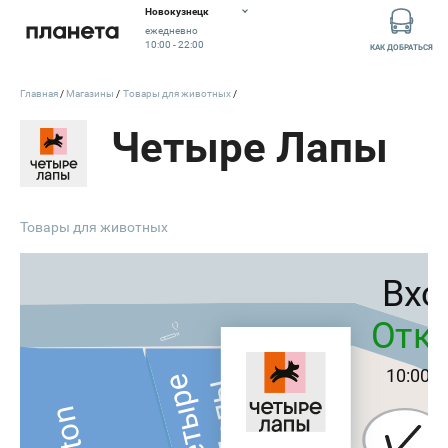
Новокузнецк
ежедневно
10:00 - 22:00
КАК ДОБРАТЬСЯ
Главная
Магазины
Товары для животных
Четыре Лапы
Товары для животных
Вхо
Отк
10:00 - 
Четыре
Лапы
Koton