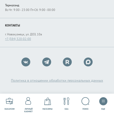
Термолэнд
Вс-Чт: 9:00 - 23:00 Пт-Сб: 9:00 - 00:00
КОНТАКТЫ
г. Новокузнецк, ул. ДОЗ, 10а
+7 (384) 320-02-00
Политика в отношении обработки персональных данных
ЕЩЕ
ПОИСК
ВАКАНСИИ
ЛИЧНЫЙ
МАГАЗИНЫ
ЕДА
РАЗВЛЕЧЕНИЯ
СЕРВИСЫ
КАБИНЕТ