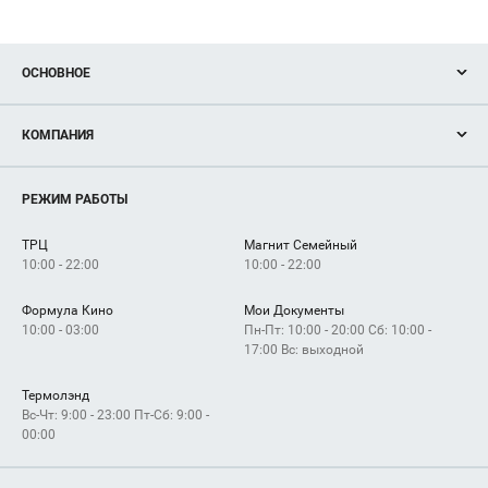
ОСНОВНОЕ
Акции
КОМПАНИЯ
Новости
Магазины
О нас
Услуги
РЕЖИМ РАБОТЫ
Рекламодателям
Сервисы
Арендаторам
ТРЦ
Магнит Семейный
Как добраться
10:00 - 22:00
10:00 - 22:00
Формула Кино
Мои Документы
10:00 - 03:00
Пн-Пт: 10:00 - 20:00 Сб: 10:00 -
17:00 Вс: выходной
Термолэнд
Вс-Чт: 9:00 - 23:00 Пт-Сб: 9:00 -
00:00