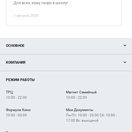
Для всех, кому скоро в школу!
1 августа 2026
ОСНОВНОЕ
Акции
КОМПАНИЯ
Новости
Магазины
О нас
Услуги
РЕЖИМ РАБОТЫ
Рекламодателям
Сервисы
Арендаторам
ТРЦ
Магнит Семейный
Как добраться
10:00 - 22:00
10:00 - 22:00
Формула Кино
Мои Документы
10:00 - 03:00
Пн-Пт: 10:00 - 20:00 Сб: 10:00 -
17:00 Вс: выходной