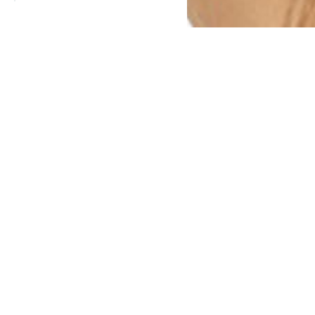
restore:club увеличен процент
pple и другие товары с