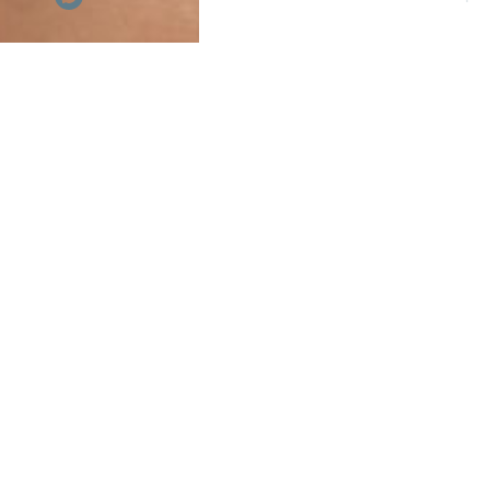
До 30 апреля 2024 года в маг
списания бонусов. Успейте во
дополнительной выгодой до 2
ПОХОЖЕЕ