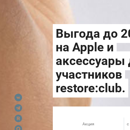
Акция
c