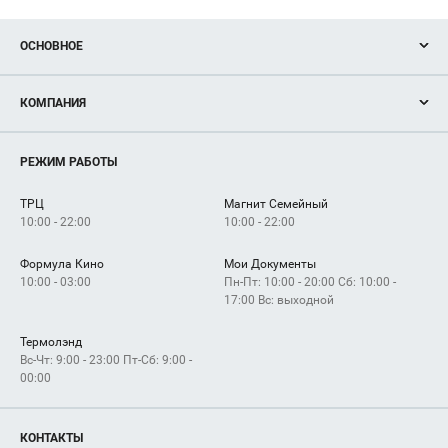
ОСНОВНОЕ
Акции
КОМПАНИЯ
Новости
Магазины
О нас
Услуги
РЕЖИМ РАБОТЫ
Рекламодателям
Сервисы
Арендаторам
ТРЦ
Магнит Семейный
Как добраться
10:00 - 22:00
10:00 - 22:00
Формула Кино
Мои Документы
10:00 - 03:00
Пн-Пт: 10:00 - 20:00 Сб: 10:00 -
17:00 Вс: выходной
Термолэнд
Вс-Чт: 9:00 - 23:00 Пт-Сб: 9:00 -
00:00
КОНТАКТЫ