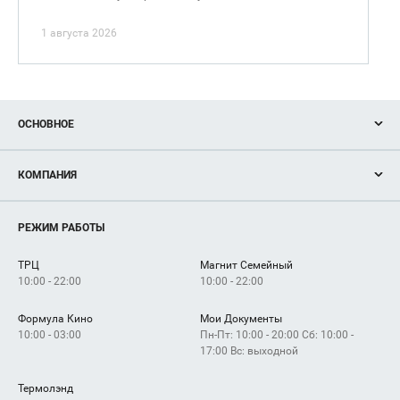
1 августа 2026
ОСНОВНОЕ
Акции
КОМПАНИЯ
Новости
Магазины
О нас
Услуги
РЕЖИМ РАБОТЫ
Рекламодателям
Сервисы
Арендаторам
ТРЦ
Магнит Семейный
Как добраться
10:00 - 22:00
10:00 - 22:00
Формула Кино
Мои Документы
10:00 - 03:00
Пн-Пт: 10:00 - 20:00 Сб: 10:00 -
17:00 Вс: выходной
Термолэнд