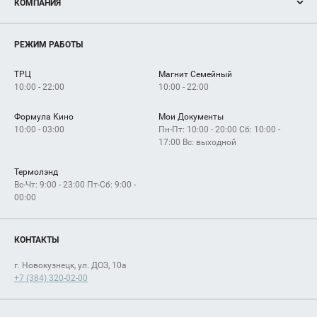
КОМПАНИЯ
Новости
Магазины
О нас
Услуги
РЕЖИМ РАБОТЫ
Рекламодателям
Сервисы
Арендаторам
ТРЦ
Магнит Семейный
Как добраться
10:00 - 22:00
10:00 - 22:00
Формула Кино
Мои Документы
10:00 - 03:00
Пн-Пт: 10:00 - 20:00 Сб: 10:00 -
17:00 Вс: выходной
Термолэнд
Вс-Чт: 9:00 - 23:00 Пт-Сб: 9:00 -
00:00
КОНТАКТЫ
г. Новокузнецк, ул. ДОЗ, 10а
+7 (384) 320-02-00