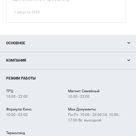
1 августа 2026
ОСНОВНОЕ
Акции
КОМПАНИЯ
Новости
Магазины
О нас
Услуги
РЕЖИМ РАБОТЫ
Рекламодателям
Сервисы
Арендаторам
ТРЦ
Магнит Семейный
Как добраться
10:00 - 22:00
10:00 - 22:00
Формула Кино
Мои Документы
10:00 - 03:00
Пн-Пт: 10:00 - 20:00 Сб: 10:00 -
17:00 Вс: выходной
Термолэнд