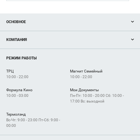
ОСНОВНОЕ
Акции
КОМПАНИЯ
Новости
Магазины
О нас
Услуги
РЕЖИМ РАБОТЫ
Рекламодателям
Сервисы
Арендаторам
ТРЦ
Магнит Семейный
Как добраться
10:00 - 22:00
10:00 - 22:00
Формула Кино
Мои Документы
10:00 - 03:00
Пн-Пт: 10:00 - 20:00 Сб: 10:00 -
17:00 Вс: выходной
Термолэнд
Вс-Чт: 9:00 - 23:00 Пт-Сб: 9:00 -
00:00