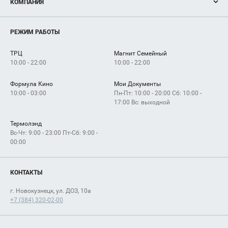
КОМПАНИЯ
Новости
Магазины
О нас
Услуги
РЕЖИМ РАБОТЫ
Рекламодателям
Сервисы
Арендаторам
ТРЦ
Магнит Семейный
Как добраться
10:00 - 22:00
10:00 - 22:00
Формула Кино
Мои Документы
10:00 - 03:00
Пн-Пт: 10:00 - 20:00 Сб: 10:00 -
17:00 Вс: выходной
Термолэнд
Вс-Чт: 9:00 - 23:00 Пт-Сб: 9:00 -
00:00
КОНТАКТЫ
г. Новокузнецк, ул. ДОЗ, 10а
+7 (384) 320-02-00