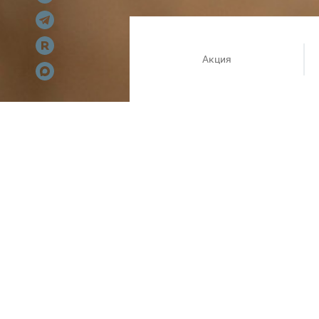
Акция
Шопинг становится ещё прия
Новый образ + кофе = идеаль
За чеки от 2000 ₽ из MAAG, O’
Количество призов ограничен
Ждем Вас в Планете.