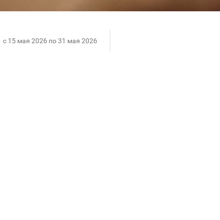
c 15 мая 2026 по 31 мая 2026
тнее.
ное совпадение.
stin, Koton или Gloria Jeans можно получить кофе в G
о — успевай поймать свой приятный бонус.