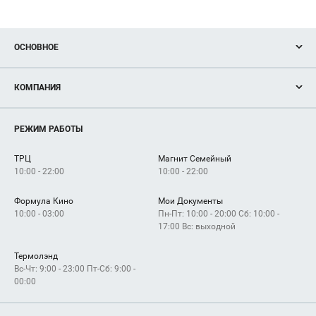
ОСНОВНОЕ
Акции
КОМПАНИЯ
Новости
Магазины
О нас
Услуги
РЕЖИМ РАБОТЫ
Рекламодателям
Сервисы
Арендаторам
ТРЦ
Магнит Семейный
Как добраться
10:00 - 22:00
10:00 - 22:00
Формула Кино
Мои Документы
10:00 - 03:00
Пн-Пт: 10:00 - 20:00 Сб: 10:00 -
17:00 Вс: выходной
Термолэнд
Вс-Чт: 9:00 - 23:00 Пт-Сб: 9:00 -
00:00