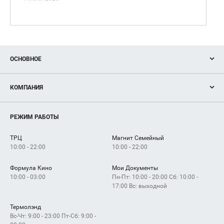
ОСНОВНОЕ
Акции
КОМПАНИЯ
Новости
Магазины
О нас
Услуги
РЕЖИМ РАБОТЫ
Рекламодателям
Сервисы
Арендаторам
ТРЦ
Магнит Семейный
Как добраться
10:00 - 22:00
10:00 - 22:00
Формула Кино
Мои Документы
10:00 - 03:00
Пн-Пт: 10:00 - 20:00 Сб: 10:00 -
17:00 Вс: выходной
Термолэнд
Вс-Чт: 9:00 - 23:00 Пт-Сб: 9:00 -