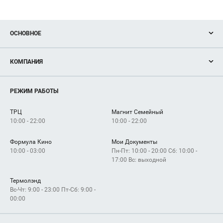
ОСНОВНОЕ
Акции
КОМПАНИЯ
Новости
Магазины
О нас
Услуги
РЕЖИМ РАБОТЫ
Рекламодателям
Сервисы
Арендаторам
ТРЦ
Магнит Семейный
Как добраться
10:00 - 22:00
10:00 - 22:00
Формула Кино
Мои Документы
10:00 - 03:00
Пн-Пт: 10:00 - 20:00 Сб: 10:00 -
17:00 Вс: выходной
Термолэнд
Вс-Чт: 9:00 - 23:00 Пт-Сб: 9:00 -
00:00