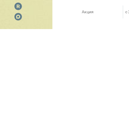
Акция
c
До 9 марта 2025 года восполь
выгодой до 17%. Снижение цен
iPad Pro 13" M4, iPad Air 13" 
Покупая в restore:, вы всегд
качественный сервис и гарант