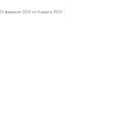
 25 февраля 2025 по 9 марта 2025
зуйтесь уникальным предложением и успейте обновит
 распространяется на следующие устройства Apple: iP
М2, MacBook Pro 16" M4 Max.
а можете быть уверены в оригинальности устройств, а
ию на два года, что станет приятным бонусом при п