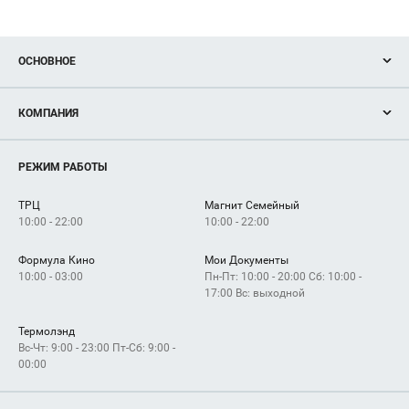
ОСНОВНОЕ
Акции
КОМПАНИЯ
Новости
Магазины
О нас
Услуги
РЕЖИМ РАБОТЫ
Рекламодателям
Сервисы
Арендаторам
ТРЦ
Магнит Семейный
Как добраться
10:00 - 22:00
10:00 - 22:00
Формула Кино
Мои Документы
10:00 - 03:00
Пн-Пт: 10:00 - 20:00 Сб: 10:00 -
17:00 Вс: выходной
Термолэнд
Вс-Чт: 9:00 - 23:00 Пт-Сб: 9:00 -
00:00