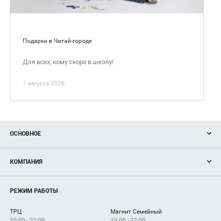
Подарки в Читай-городе
Для всех, кому скоро в школу!
1 августа 2026
ОСНОВНОЕ
Акции
КОМПАНИЯ
Новости
Магазины
О нас
Услуги
РЕЖИМ РАБОТЫ
Рекламодателям
Сервисы
Арендаторам
ТРЦ
Магнит Семейный
Как добраться
10:00 - 22:00
10:00 - 22:00