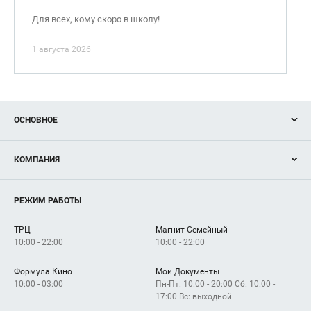
Для всех, кому скоро в школу!
1 августа 2026
ОСНОВНОЕ
Акции
КОМПАНИЯ
Новости
Магазины
О нас
Услуги
РЕЖИМ РАБОТЫ
Рекламодателям
Сервисы
Арендаторам
ТРЦ
Магнит Семейный
Как добраться
10:00 - 22:00
10:00 - 22:00
Формула Кино
Мои Документы
10:00 - 03:00
Пн-Пт: 10:00 - 20:00 Сб: 10:00 -
17:00 Вс: выходной