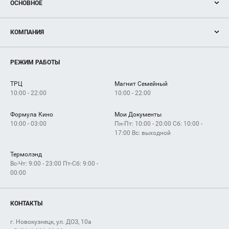
ОСНОВНОЕ
Акции
КОМПАНИЯ
Новости
Магазины
О нас
Услуги
РЕЖИМ РАБОТЫ
Рекламодателям
Сервисы
Арендаторам
ТРЦ
Магнит Семейный
Как добраться
10:00 - 22:00
10:00 - 22:00
Формула Кино
Мои Документы
10:00 - 03:00
Пн-Пт: 10:00 - 20:00 Сб: 10:00 -
17:00 Вс: выходной
Термолэнд
Вс-Чт: 9:00 - 23:00 Пт-Сб: 9:00 -
00:00
КОНТАКТЫ
г. Новокузнецк, ул. ДОЗ, 10а