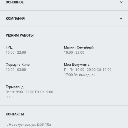
ОСНОВНОЕ
Акции
КОМПАНИЯ
Новости
Магазины
О нас
Услуги
РЕЖИМ РАБОТЫ
Рекламодателям
Сервисы
Арендаторам
ТРЦ
Магнит Семейный
Как добраться
10:00 - 22:00
10:00 - 22:00
Формула Кино
Мои Документы
10:00 - 03:00
Пн-Пт: 10:00 - 20:00 Сб: 10:00 -
17:00 Вс: выходной
Термолэнд
Вс-Чт: 9:00 - 23:00 Пт-Сб: 9:00 -
00:00
КОНТАКТЫ
г. Новокузнецк, ул. ДОЗ, 10а