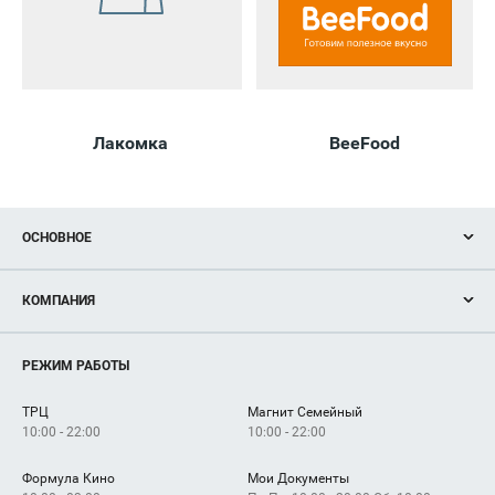
Лакомка
BeeFood
ОСНОВНОЕ
Акции
КОМПАНИЯ
Новости
Магазины
О нас
Услуги
РЕЖИМ РАБОТЫ
Рекламодателям
Сервисы
Арендаторам
ТРЦ
Магнит Семейный
Как добраться
10:00 - 22:00
10:00 - 22:00
Формула Кино
Мои Документы