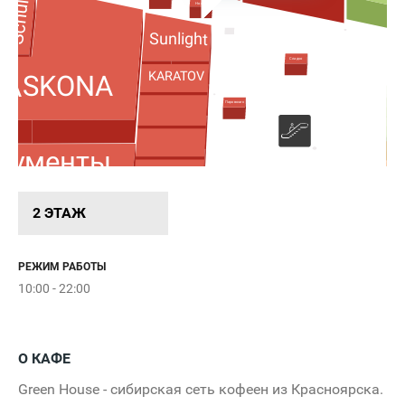
Schulz
aus
House
Sunlight
Сладко
KARATOV
ASKONA
Мег
Паровозик
Айк
кументы
Sandy
Bumpy
2 ЭТАЖ
Rieker
Samsu
РЕЖИМ РАБОТЫ
10:00 - 22:00
Ca
Bubble
Store
О КАФЕ
Green House - сибирская сеть кофеен из Красноярска.