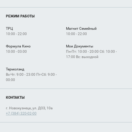
Магазины
О нас
Услуги
РЕЖИМ РАБОТЫ
Рекламодателям
Сервисы
Арендаторам
ТРЦ
Магнит Семейный
Как добраться
10:00 - 22:00
10:00 - 22:00
Формула Кино
Мои Документы
10:00 - 03:00
Пн-Пт: 10:00 - 20:00 Сб: 10:00 -
17:00 Вс: выходной
Термолэнд
Вс-Чт: 9:00 - 23:00 Пт-Сб: 9:00 -
00:00
КОНТАКТЫ
г. Новокузнецк, ул. ДОЗ, 10а
+7 (384) 320-02-00