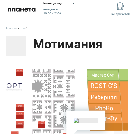
АСТРА
Новокузнецк
ежедневно
ПАРК
10:00 - 22:00
КАК ДОБРАТЬСЯ
Sandy
Главная
Еда
33
Мотимания
пингвина
Баблтишная
Суши-Буфет
Тир
МИКАДО
Калибри
ХочуВафли
Огонь и
Хворост_Микадо
BeeFood
Мастер Суп
ROSTIC'S
Реберная
ПАСТА
PhoBo
ПИЦЦА
КОФЕ
MEPS
Кунг-Фу
Coffee
На
Like
фарше
Yamaguchi