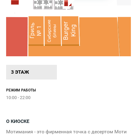
Мотимания
Сибирские
Burger
Гриль
блины
King
№ 1
D
FUNDAY
3 ЭТАЖ
РЕЖИМ РАБОТЫ
10:00 - 22:00
О КИОСКЕ
Мотимания - это фирменная точка с десертом Моти