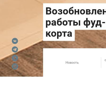
Новость
ТРЦ «Планета» возобновля