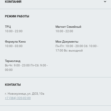
КОМПАНИЯ
Новости
Магазины
О нас
Услуги
РЕЖИМ РАБОТЫ
Рекламодателям
Сервисы
Арендаторам
ТРЦ
Магнит Семейный
Как добраться
10:00 - 22:00
10:00 - 22:00
Формула Кино
Мои Документы
10:00 - 03:00
Пн-Пт: 10:00 - 20:00 Сб: 10:00 -
17:00 Вс: выходной
Термолэнд
Вс-Чт: 9:00 - 23:00 Пт-Сб: 9:00 -
00:00
КОНТАКТЫ
г. Новокузнецк, ул. ДОЗ, 10а
+7 (384) 320-02-00