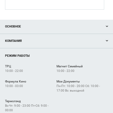
ОСНОВНОЕ
Акции
КОМПАНИЯ
Новости
Магазины
О нас
Услуги
РЕЖИМ РАБОТЫ
Рекламодателям
Сервисы
Арендаторам
ТРЦ
Магнит Семейный
Как добраться
10:00 - 22:00
10:00 - 22:00
Формула Кино
Мои Документы
10:00 - 03:00
Пн-Пт: 10:00 - 20:00 Сб: 10:00 -
17:00 Вс: выходной
Термолэнд
Вс-Чт: 9:00 - 23:00 Пт-Сб: 9:00 -
00:00