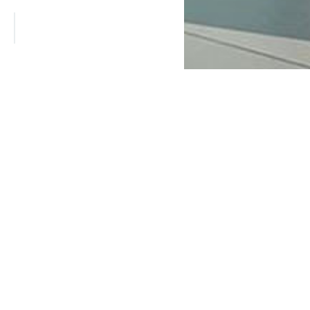
остью состоит из
своими необычными вкусами.