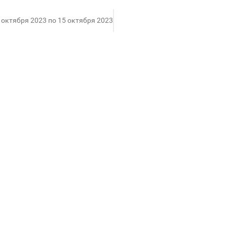
9 октября 2023 по 15 октября 2023
е по оригинальной Итальянской рецептуре. Оно полн
может порадовать не только взрослых, но и детей 